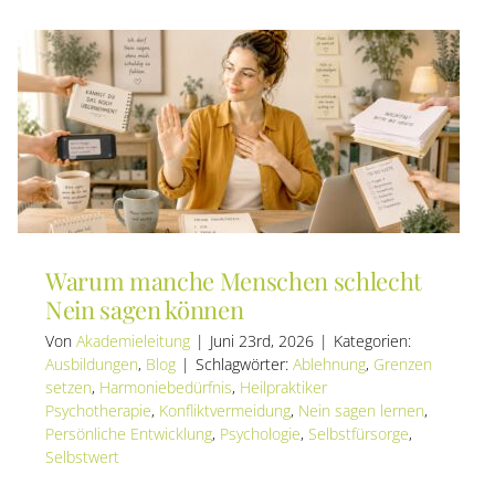
immer
wieder
en
in
ähnliche
Beziehu
geraten
ugender
Warum manche Menschen schlecht
Nein sagen können
Von
Akademieleitung
|
Juni 23rd, 2026
|
Kategorien:
Ausbildungen
,
Blog
|
Schlagwörter:
Ablehnung
,
Grenzen
setzen
,
Harmoniebedürfnis
,
Heilpraktiker
Psychotherapie
,
Konfliktvermeidung
,
Nein sagen lernen
,
Persönliche Entwicklung
,
Psychologie
,
Selbstfürsorge
,
Selbstwert