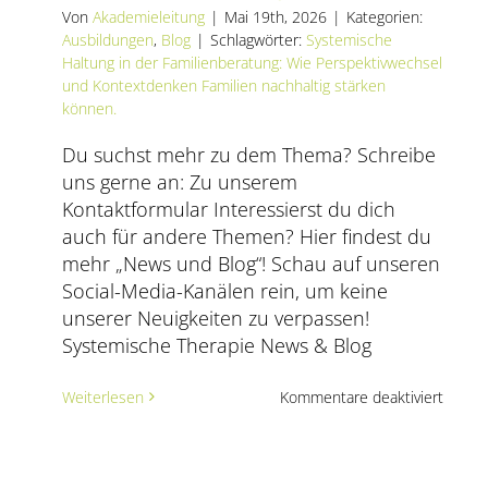
Von
Akademieleitung
|
Mai 19th, 2026
|
Kategorien:
Ausbildungen
,
Blog
|
Schlagwörter:
Systemische
Haltung in der Familienberatung: Wie Perspektivwechsel
und Kontextdenken Familien nachhaltig stärken
können.
Du suchst mehr zu dem Thema? Schreibe
uns gerne an: Zu unserem
Kontaktformular Interessierst du dich
auch für andere Themen? Hier findest du
mehr „News und Blog“! Schau auf unseren
Social-Media-Kanälen rein, um keine
unserer Neuigkeiten zu verpassen!
Systemische Therapie News & Blog
für
Weiterlesen
Kommentare deaktiviert
Was
Famili
stärkt
–