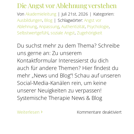
Die Angst vor Ablehnung verstehen
Von
Akademieleitung
|
Juli 21st, 2026
|
Kategorien:
Ausbildungen
,
Blog
|
Schlagwörter:
Angst vor
Ablehnung
,
Anpassung
,
Authentizität
,
Psychologie
,
Selbstwertgefühl
,
soziale Angst
,
Zugehörigkeit
Du suchst mehr zu dem Thema? Schreibe
uns gerne an: Zu unserem
Kontaktformular Interessierst du dich
auch für andere Themen? Hier findest du
mehr „News und Blog“! Schau auf unseren
Social-Media-Kanälen rein, um keine
unserer Neuigkeiten zu verpassen!
Systemische Therapie News & Blog
für
Weiterlesen
Kommentare deaktiviert
Die
Angst
vor