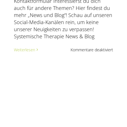
Kontaktformular Interessierst du dich
auch für andere Themen? Hier findest du
mehr „News und Blog“! Schau auf unseren
Social-Media-Kanälen rein, um keine
unserer Neuigkeiten zu verpassen!
Systemische Therapie News & Blog
issen
für
Weiterlesen
Kommentare deaktiviert
Warum
sich
dung
immer
mehr
ischer
Mensch
enberatung
für
lich
die
ern
Ausbild
in
systemi
Familie
entsche