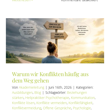
nung
Warum
hen
Gedank
bei
Angst
oft
überze
wirken
als
die
Realität
Warum wir Konflikten häufig aus
dem Weg gehen
Von
Akademieleitung
|
Juni 16th, 2026
|
Kategorien:
Ausbildungen
,
Blog
|
Schlagwörter:
Beziehungen
stärken
,
Heilpraktiker Psychotherapie
,
Kommunikation
,
Konflikte lösen
,
Konflikte vermeiden
,
Konfliktfähigkeit
,
Konfliktvermeidung
,
Offene Gespräche
,
Psychologie
,