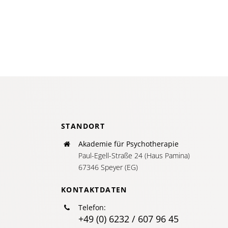
syste
Perspe
jensei
von
Proble
STANDORT
Akademie für Psychotherapie
Paul-Egell-Straße 24 (Haus Pamina)
67346 Speyer (EG)
KONTAKTDATEN
Telefon:
+49 (0) 6232 / 607 96 45