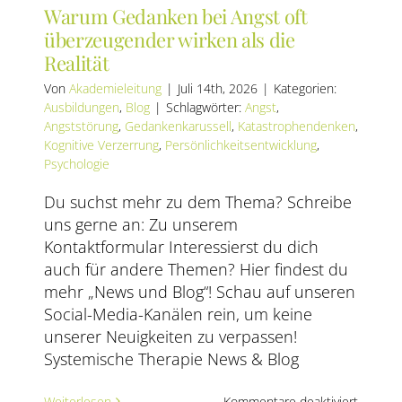
Warum Gedanken bei Angst oft
überzeugender wirken als die
Realität
Von
Akademieleitung
|
Juli 14th, 2026
|
Kategorien:
Ausbildungen
,
Blog
|
Schlagwörter:
Angst
,
Angststörung
,
Gedankenkarussell
,
Katastrophendenken
,
Kognitive Verzerrung
,
Persönlichkeitsentwicklung
,
Psychologie
Du suchst mehr zu dem Thema? Schreibe
uns gerne an: Zu unserem
Kontaktformular Interessierst du dich
auch für andere Themen? Hier findest du
mehr „News und Blog“! Schau auf unseren
Social-Media-Kanälen rein, um keine
unserer Neuigkeiten zu verpassen!
Systemische Therapie News & Blog
für
Weiterlesen
Kommentare deaktiviert