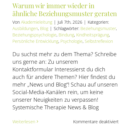
Warum wir immer wieder in
ähnliche Beziehungsmuster geraten
Von
Akademieleitung
|
Juli 7th, 2026
|
Kategorien:
Ausbildungen
,
Blog
|
Schlagwörter:
Beziehungsmuster
,
Beziehungspsychologie
,
Bindung
,
Kindheitsprägung
,
Persönliche Entwicklung
,
Psychologie
,
Selbstreflexion
Du suchst mehr zu dem Thema? Schreibe
uns gerne an: Zu unserem
Kontaktformular Interessierst du dich
auch für andere Themen? Hier findest du
mehr „News und Blog“! Schau auf unseren
Social-Media-Kanälen rein, um keine
unserer Neuigkeiten zu verpassen!
Systemische Therapie News & Blog
für
Weiterlesen
Kommentare deaktiviert
Warum
wir