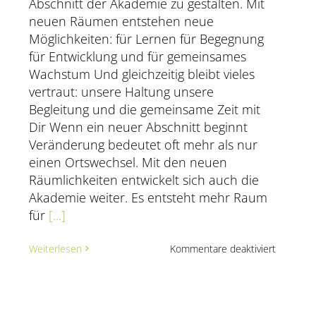
Abschnitt der Akademie zu gestalten. Mit
neuen Räumen entstehen neue
Möglichkeiten: für Lernen für Begegnung
für Entwicklung und für gemeinsames
Wachstum Und gleichzeitig bleibt vieles
vertraut: unsere Haltung unsere
Begleitung und die gemeinsame Zeit mit
Dir Wenn ein neuer Abschnitt beginnt
Veränderung bedeutet oft mehr als nur
einen Ortswechsel. Mit den neuen
Räumlichkeiten entwickelt sich auch die
en
Akademie weiter. Es entsteht mehr Raum
für
[...]
ung
für
Weiterlesen
Kommentare deaktiviert
scher
Unsere
nberatung
Akademi
iden
zieht
um
–