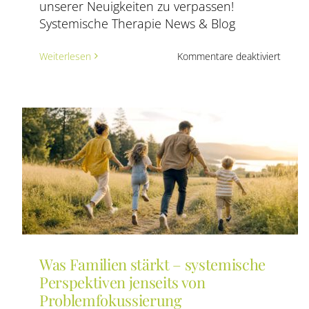
unserer Neuigkeiten zu verpassen!
Systemische Therapie News & Blog
für
Weiterlesen
Kommentare deaktiviert
Mehr
als
Fachw
–
was
die
Ausbil
in
system
Famili
persön
veränd
kann
Was Familien stärkt – systemische
Perspektiven jenseits von
Problemfokussierung