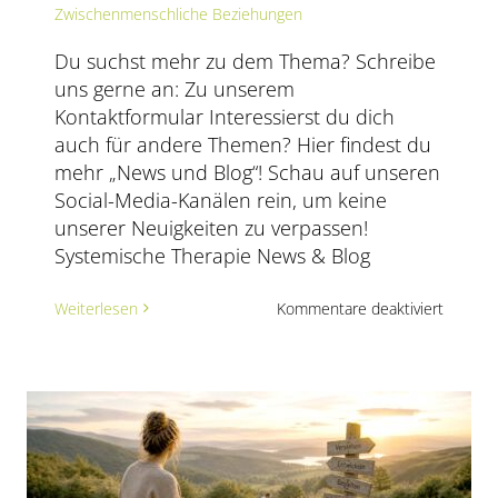
Zwischenmenschliche Beziehungen
Du suchst mehr zu dem Thema? Schreibe
uns gerne an: Zu unserem
Kontaktformular Interessierst du dich
auch für andere Themen? Hier findest du
mehr „News und Blog“! Schau auf unseren
Social-Media-Kanälen rein, um keine
unserer Neuigkeiten zu verpassen!
Systemische Therapie News & Blog
zweifeln
für
Weiterlesen
Kommentare deaktiviert
Warum
wir
Konflikt
häufig
aus
dem
Weg
gehen