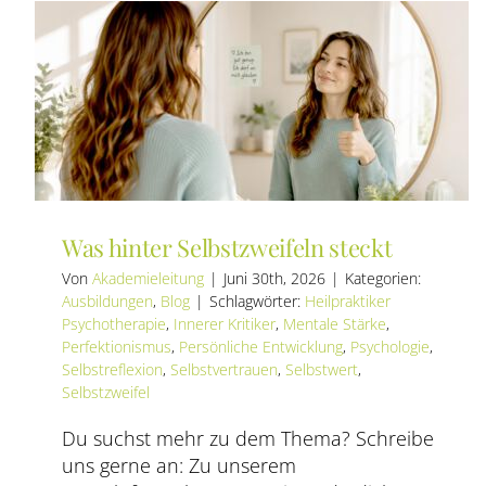
Ableh
verste
Was hinter Selbstzweifeln steckt
Von
Akademieleitung
|
Juni 30th, 2026
|
Kategorien:
Ausbildungen
,
Blog
|
Schlagwörter:
Heilpraktiker
Psychotherapie
,
Innerer Kritiker
,
Mentale Stärke
,
Perfektionismus
,
Persönliche Entwicklung
,
Psychologie
,
Selbstreflexion
,
Selbstvertrauen
,
Selbstwert
,
Selbstzweifel
Du suchst mehr zu dem Thema? Schreibe
uns gerne an: Zu unserem