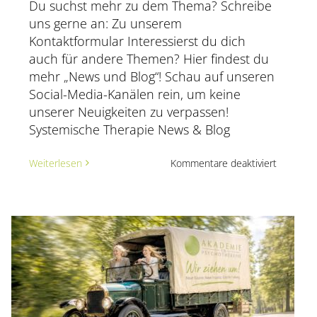
Du suchst mehr zu dem Thema? Schreibe
uns gerne an: Zu unserem
Kontaktformular Interessierst du dich
auch für andere Themen? Hier findest du
mehr „News und Blog“! Schau auf unseren
Social-Media-Kanälen rein, um keine
unserer Neuigkeiten zu verpassen!
Systemische Therapie News & Blog
für
Weiterlesen
Kommentare deaktiviert
Warum
manche
Mensche
schlecht
Nein
en
sagen
können