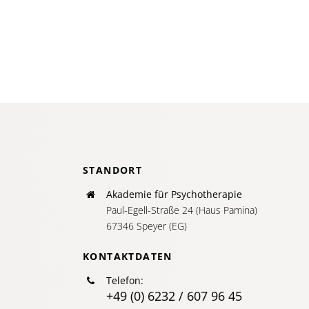
Waru
wir
Konfli
häufig
aus
dem
Weg
gehen
STANDORT
Akademie für Psychotherapie
Paul-Egell-Straße 24 (Haus Pamina)
67346 Speyer (EG)
KONTAKTDATEN
Telefon:
+49 (0) 6232 / 607 96 45