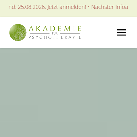
Zum
.08.2026. Jetzt anmelden! • Nächster Infoabend: 25.08.2
Inhalt
springen
Tog
Nav
AKADEMIE
AUSBILDUNGEN
WEITERBILDUNGEN
SEMINARE / KURSE