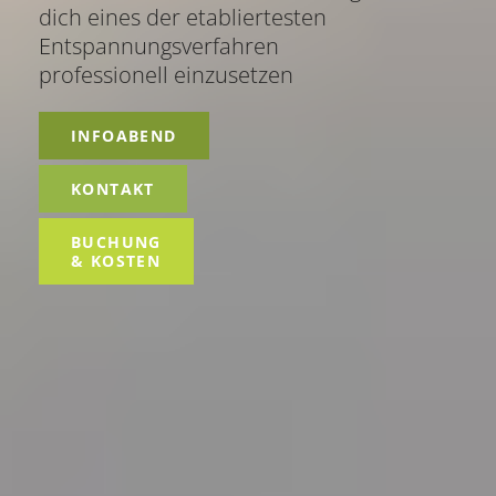
dich eines der etabliertesten
Entspannungsverfahren
professionell einzusetzen
INFOABEND
KONTAKT
BUCHUNG
& KOSTEN