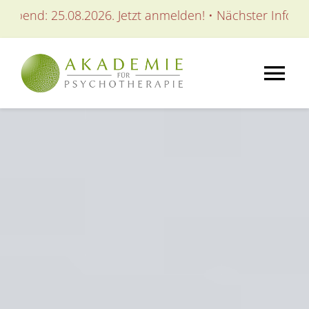
Zum
5.08.2026. Jetzt anmelden! • Nächster Infoabend: 25.08
Inhalt
springen
Tog
Nav
AKADEMIE
AUSBILDUNGEN
WEITERBILDUNGEN
SEMINARE / KURSE