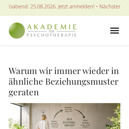
Zum
bend: 25.08.2026. Jetzt anmelden! • Nächster Infoabend
Inhalt
springen
Tog
Nav
AKADEMIE
Warum wir immer wieder in
AUSBILDUNGEN
ähnliche Beziehungsmuster
geraten
WEITERBILDUNGEN
SEMINARE / KURSE