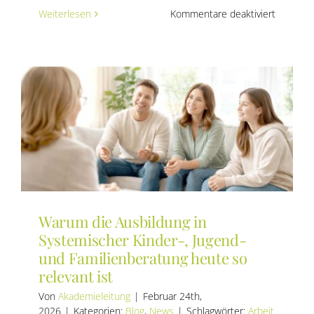
für
Weiterlesen
Kommentare deaktiviert
Was
macht
systemi
Kinder-,
Jugend-
und
Familien
eigentlic
aus?
Warum die Ausbildung in
Systemischer Kinder-, Jugend-
und Familienberatung heute so
relevant ist
Von
Akademieleitung
|
Februar 24th,
2026
|
Kategorien:
Blog
,
News
|
Schlagwörter:
Arbeit