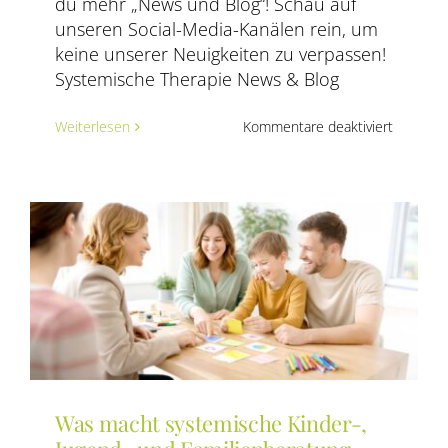
du mehr „News und Blog“! Schau auf
unseren Social-Media-Kanälen rein, um
keine unserer Neuigkeiten zu verpassen!
Systemische Therapie News & Blog
für
Weiterlesen
Kommentare deaktiviert
Warum
sich
immer
mehr
Mensch
für
die
Ausbildu
in
systemis
Familien
entsche
Was macht systemische Kinder-,