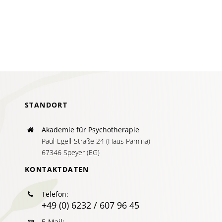
in
Systemi
Kinder-,
Jugend-
und
Familien
heute
so
relevant
ist
STANDORT
Akademie für Psychotherapie
Paul-Egell-Straße 24 (Haus Pamina)
67346 Speyer (EG)
KONTAKTDATEN
Telefon:
+49 (0) 6232 / 607 96 45
E-Mail: