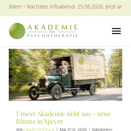
Zum
den! • Nächster Infoabend: 25.08.2026. Jetzt anmelden!
Inhalt
springen
Tog
Nav
AKADEMIE
AUSBILDUNGEN
WEITERBILDUNGEN
Unsere Akademie zieht um – neue
SEMINARE / KURSE
Räume in Speyer
Von
Akademieleitung
|
Mai 31st, 2026
|
Kategorien: