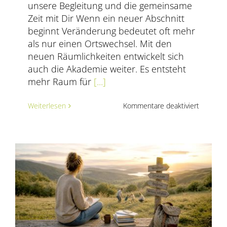
unsere Begleitung und die gemeinsame
Zeit mit Dir Wenn ein neuer Abschnitt
beginnt Veränderung bedeutet oft mehr
als nur einen Ortswechsel. Mit den
neuen Räumlichkeiten entwickelt sich
auch die Akademie weiter. Es entsteht
mehr Raum für
[...]
für
Weiterlesen
Kommentare deaktiviert
Unsere
Akademi
zieht
um
–
neue
Räume
in
Speyer