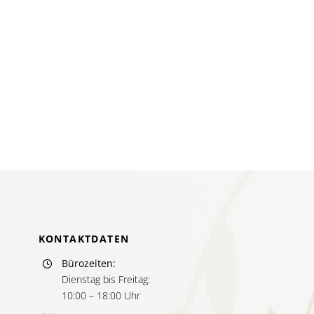
Warum
soll
ich
Heilprak
für
m
Psychot
werden
dung
ischer
,
-
enberatung
nt
KONTAKTDATEN
Bürozeiten:
Dienstag bis Freitag:
10:00 – 18:00 Uhr