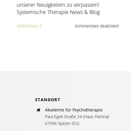
unserer Neuigkeiten zu verpassen!
Systemische Therapie News & Blog
für
Weiterlesen
Kommentare deaktiviert
Waru
die
Ausbil
in
System
Kinder-
Jugend
und
Famili
heute
so
releva
ist
STANDORT
Akademie für Psychotherapie
Paul-Egell-Straße 24 (Haus Pamina)
67346 Speyer (EG)