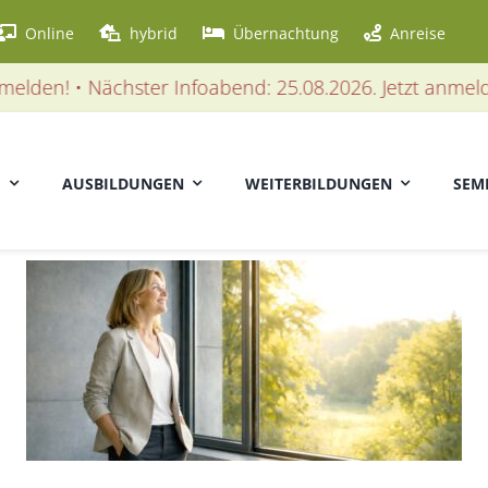
Online
hybrid
Übernachtung
Anreise
en! • Nächster Infoabend: 25.08.2026. Jetzt anmelden! 
E
AUSBILDUNGEN
WEITERBILDUNGEN
SEM