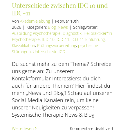
Unterschiede zwischen IDC 10 und
IDC-11
Von
Akademieleitung
|
Februar 10th,
2026
|
Kategorien:
Blog
,
News
|
Schlagwörter:
Ausbildung Psychotherapie
,
Diagnostik
,
Heilpraktiker*in
Psychotherapie
,
ICD-10
,
ICD-11
,
ICD-11 Einführung
,
Klassifikation
,
Prüfungsvorbereitung
,
psychische
Störungen
,
Unterschiede ICD
Du suchst mehr zu dem Thema? Schreibe
uns gerne an: Zu unserem
Kontaktformular Interessierst du dich
auch für andere Themen? Hier findest du
mehr „News und Blog“! Schau auf unseren
Social-Media-Kanälen rein, um keine
unserer Neuigkeiten zu verpassen!
Systemische Therapie News & Blog
für
Weiterlesen
Kommentare deaktiviert