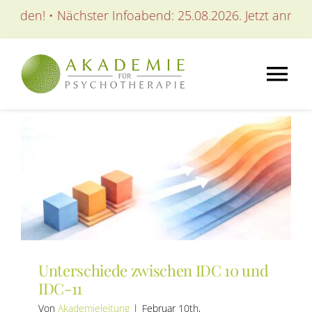
Zum
elden! • Nächster Infoabend: 25.08.2026. Jetzt anmelde
Inhalt
springen
Tog
Nav
AKADEMIE
AUSBILDUNGEN
WEITERBILDUNGEN
Unterschiede zwischen IDC 10 und
SEMINARE / KURSE
IDC-11
Von
Akademieleitung
|
Februar 10th,