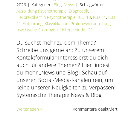
AKTUELLES
2026
|
Kategorien:
Blog
,
News
|
Schlagwörter:
Ausbildung Psychotherapie
,
Diagnostik
,
Heilpraktiker*in Psychotherapie
,
ICD-10
,
ICD-11
,
ICD-
SERVICE
11 Einführung
,
Klassifikation
,
Prüfungsvorbereitung
,
psychische Störungen
,
Unterschiede ICD
SUCHE
NACH:
Du suchst mehr zu dem Thema?
Schreibe uns gerne an: Zu unserem
Kontaktformular Interessierst du dich
auch für andere Themen? Hier findest
du mehr „News und Blog“! Schau auf
unseren Social-Media-Kanälen rein, um
keine unserer Neuigkeiten zu verpassen!
Systemische Therapie News & Blog
für
Weiterlesen
Kommentare deaktiviert
Untersc
zwische
IDC
10