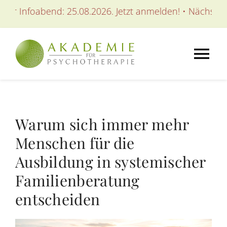
Zum
oabend: 25.08.2026. Jetzt anmelden! • Nächster Infoabe
Inhalt
springen
Tog
Nav
AKADEMIE
Warum sich immer mehr
AUSBILDUNGEN
Menschen für die
Ausbildung in systemischer
WEITERBILDUNGEN
Familienberatung
entscheiden
SEMINARE / KURSE