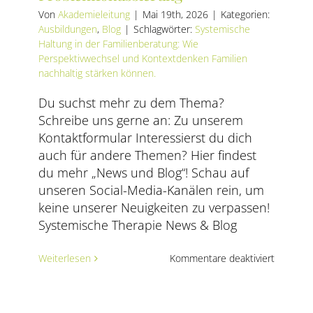
AKTUELLES
Von
Akademieleitung
|
Mai 19th, 2026
|
Kategorien:
Ausbildungen
,
Blog
|
Schlagwörter:
Systemische
Haltung in der Familienberatung: Wie
SERVICE
Perspektivwechsel und Kontextdenken Familien
nachhaltig stärken können.
SUCHE
NACH:
Du suchst mehr zu dem Thema?
Schreibe uns gerne an: Zu unserem
Kontaktformular Interessierst du dich
auch für andere Themen? Hier findest
du mehr „News und Blog“! Schau auf
unseren Social-Media-Kanälen rein, um
keine unserer Neuigkeiten zu verpassen!
Systemische Therapie News & Blog
für
Weiterlesen
Kommentare deaktiviert
Was
Familien
stärkt
–