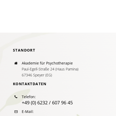
systemi
Perspekt
jenseits
von
Problemf
STANDORT
Akademie für Psychotherapie
Paul-Egell-Straße 24 (Haus Pamina)
67346 Speyer (EG)
KONTAKTDATEN
Telefon:
+49 (0) 6232 / 607 96 45
E-Mail: