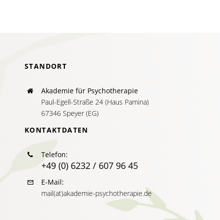
Ein
ganzheitl
Ansatz
zur
Heilung
tiefliege
STANDORT
emotiona
Wunden
Akademie für Psychotherapie
Paul-Egell-Straße 24 (Haus Pamina)
67346 Speyer (EG)
KONTAKTDATEN
Telefon:
+49 (0) 6232 / 607 96 45
E-Mail:
mail(at)akademie-psychotherapie.de