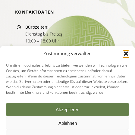
KONTAKTDATEN
Bürozeiten:
Dienstag bis Freitag:
10:00 – 18:00 Uhr
Sprechzeiten:
Zustimmung verwalten
Dienstag bis Freitag
11:00 – 13:00 Uhr
Um dir ein optimales Erlebnis zu bieten, verwenden wir Technologien wie
Cookies, um Geräteinformationen zu speichern und/oder darauf
15:00 – 17:00 Uhr
zuzugreifen. Wenn du diesen Technologien zustimmst, können wir Daten
wie das Surfverhalten oder eindeutige IDs auf dieser Website verarbeiten.
Wenn du deine Zustimmung nicht erteilst oder zurückziehst, können
bestimmte Merkmale und Funktionen beeinträchtigt werden.
Akzeptieren
Ablehnen
© Copyright - 2026 | Akademie für Psychotherapie
Deutschland |
Impressum
|
Datenschutzerklärung
|