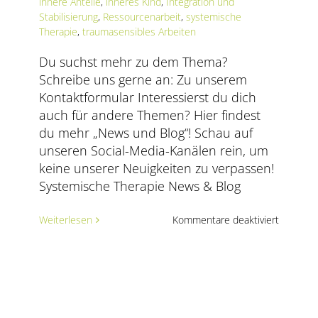
innere Anteile
,
inneres Kind
,
Integration und
Stabilisierung
,
Ressourcenarbeit
,
systemische
Therapie
,
traumasensibles Arbeiten
Du suchst mehr zu dem Thema?
Schreibe uns gerne an: Zu unserem
Kontaktformular Interessierst du dich
auch für andere Themen? Hier findest
du mehr „News und Blog“! Schau auf
unseren Social-Media-Kanälen rein, um
keine unserer Neuigkeiten zu verpassen!
Systemische Therapie News & Blog
für
Weiterlesen
Kommentare deaktiviert
Traumas
systemi
Arbeiten
mit
dem
inneren
Kind.