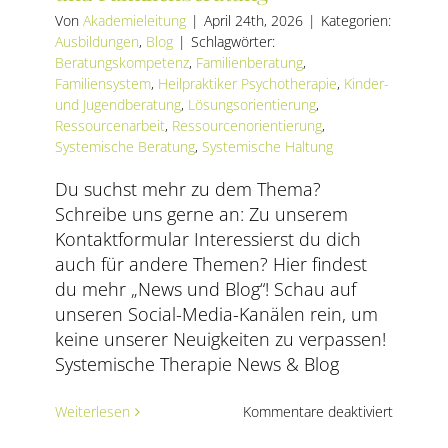
AKTUELLES
Von
Akademieleitung
|
April 24th, 2026
|
Kategorien:
Ausbildungen
,
Blog
|
Schlagwörter:
Beratungskompetenz
,
Familienberatung
,
SERVICE
Familiensystem
,
Heilpraktiker Psychotherapie
,
Kinder-
und Jugendberatung
,
Lösungsorientierung
,
SUCHE
Ressourcenarbeit
,
Ressourcenorientierung
,
NACH:
Systemische Beratung
,
Systemische Haltung
Du suchst mehr zu dem Thema?
Schreibe uns gerne an: Zu unserem
Kontaktformular Interessierst du dich
auch für andere Themen? Hier findest
du mehr „News und Blog“! Schau auf
unseren Social-Media-Kanälen rein, um
keine unserer Neuigkeiten zu verpassen!
Systemische Therapie News & Blog
für
Weiterlesen
Kommentare deaktiviert
Ressourc