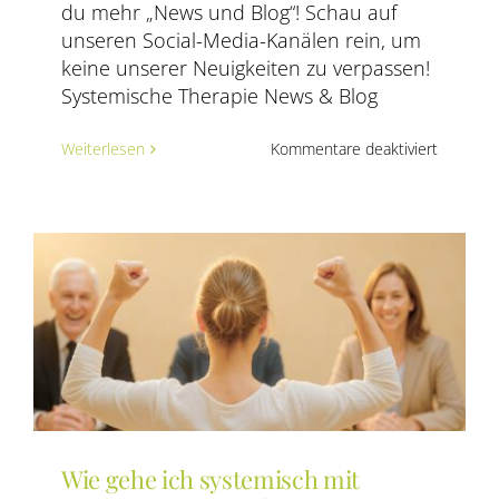
du mehr „News und Blog“! Schau auf
unseren Social-Media-Kanälen rein, um
keine unserer Neuigkeiten zu verpassen!
Systemische Therapie News & Blog
für
Weiterlesen
Kommentare deaktiviert
Das
Warum
und
Wofür
unserer
Ausbildu
in
Systemi
Kinder-,
Jugend-
und
Familien
Wie gehe ich systemisch mit