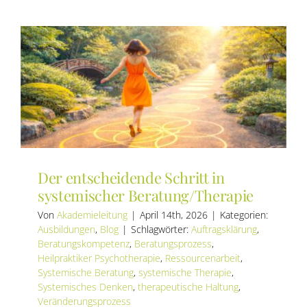
in
der
systemi
Kinder-,
Jugend-
und
Familien
Der entscheidende Schritt in
systemischer Beratung/Therapie
Von
Akademieleitung
|
April 14th, 2026
|
Kategorien:
Ausbildungen
,
Blog
|
Schlagwörter:
Auftragsklärung
,
Beratungskompetenz
,
Beratungsprozess
,
Heilpraktiker Psychotherapie
,
Ressourcenarbeit
,
Systemische Beratung
,
systemische Therapie
,
Systemisches Denken
,
therapeutische Haltung
,
Veränderungsprozess