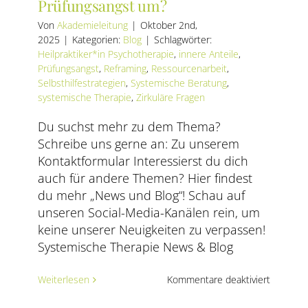
Prüfungsangst um?
Von
Akademieleitung
|
Oktober 2nd,
2025
|
Kategorien:
Blog
|
Schlagwörter:
Heilpraktiker*in Psychotherapie
,
innere Anteile
,
Prüfungsangst
,
Reframing
,
Ressourcenarbeit
,
Selbsthilfestrategien
,
Systemische Beratung
,
systemische Therapie
,
Zirkuläre Fragen
Du suchst mehr zu dem Thema?
Schreibe uns gerne an: Zu unserem
Kontaktformular Interessierst du dich
auch für andere Themen? Hier findest
du mehr „News und Blog“! Schau auf
unseren Social-Media-Kanälen rein, um
keine unserer Neuigkeiten zu verpassen!
Systemische Therapie News & Blog
für
Weiterlesen
Kommentare deaktiviert
Wie
gehe