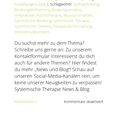
AKTUELLES
Ausbildungen
,
Blog
|
Schlagwörter:
Auftragsklärung
,
Beratungskompetenz
,
Beratungsprozess
,
Heilpraktiker Psychotherapie
,
Ressourcenarbeit
,
SERVICE
Systemische Beratung
,
systemische Therapie
,
Systemisches Denken
,
therapeutische Haltung
,
SUCHE
Veränderungsprozess
NACH:
Du suchst mehr zu dem Thema?
Schreibe uns gerne an: Zu unserem
Kontaktformular Interessierst du dich
auch für andere Themen? Hier findest
du mehr „News und Blog“! Schau auf
unseren Social-Media-Kanälen rein, um
keine unserer Neuigkeiten zu verpassen!
Systemische Therapie News & Blog
für
Weiterlesen
Kommentare deaktiviert
Der
entsche
Schritt