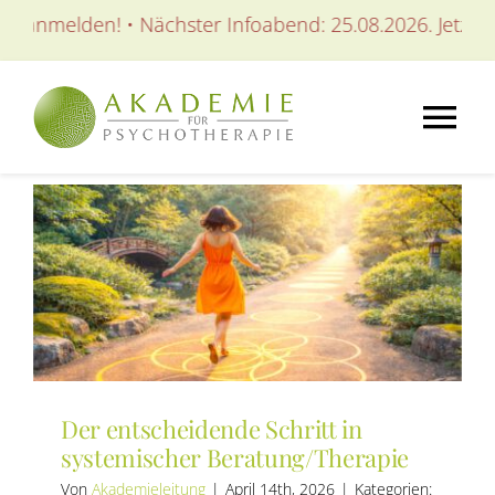
Zum
t anmelden! • Nächster Infoabend: 25.08.2026. Jetzt an
Inhalt
springen
Tog
Nav
AKADEMIE
AUSBILDUNGEN
WEITERBILDUNGEN
Der entscheidende Schritt in
SEMINARE / KURSE
systemischer Beratung/Therapie
Von
Akademieleitung
|
April 14th, 2026
|
Kategorien: