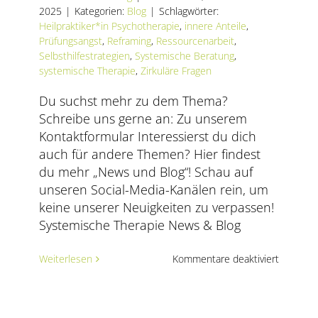
AKTUELLES
2025
|
Kategorien:
Blog
|
Schlagwörter:
Heilpraktiker*in Psychotherapie
,
innere Anteile
,
Prüfungsangst
,
Reframing
,
Ressourcenarbeit
,
SERVICE
Selbsthilfestrategien
,
Systemische Beratung
,
systemische Therapie
,
Zirkuläre Fragen
SUCHE
NACH:
Du suchst mehr zu dem Thema?
Schreibe uns gerne an: Zu unserem
Kontaktformular Interessierst du dich
auch für andere Themen? Hier findest
du mehr „News und Blog“! Schau auf
unseren Social-Media-Kanälen rein, um
keine unserer Neuigkeiten zu verpassen!
Systemische Therapie News & Blog
für
Weiterlesen
Kommentare deaktiviert
Wie
gehe
ich
systemi