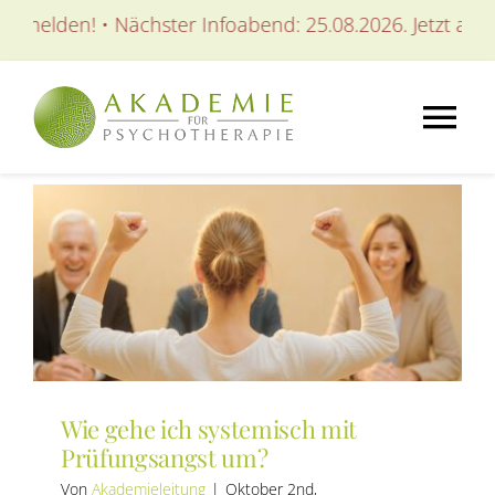
Zum
nmelden! • Nächster Infoabend: 25.08.2026. Jetzt anmel
Inhalt
springen
Tog
Nav
AKADEMIE
AUSBILDUNGEN
WEITERBILDUNGEN
Wie gehe ich systemisch mit
SEMINARE / KURSE
Prüfungsangst um?
Von
Akademieleitung
|
Oktober 2nd,