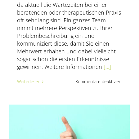
da aktuell die Wartezeiten bei einer
beratenden oder therapeutischen Praxis
oft sehr lang sind. Ein ganzes Team
nimmt mehrere Perspektiven zu Ihrer
Problembeschreibung ein und
kommuniziert diese, damit Sie einen
Mehrwert erhalten und dabei vielleicht
sogar schon die ersten Erkenntnisse
gewinnen. Weitere Informationen
[...]
für
Weiterlesen
Kommentare deaktiviert
Klient*in
sein
…
im
Rahmen
einer
systemi
Ausbildu