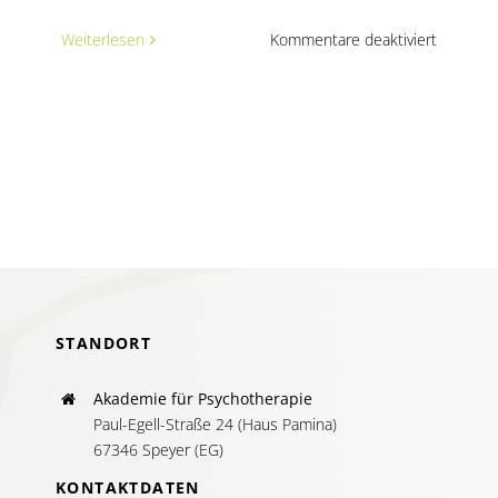
für
Weiterlesen
Kommentare deaktiviert
Wichtige
Hinweis
zu
Pflichten
Versiche
bei
Beratung
Therapie
Gründun
STANDORT
Akademie für Psychotherapie
Paul-Egell-Straße 24 (Haus Pamina)
67346 Speyer (EG)
KONTAKTDATEN