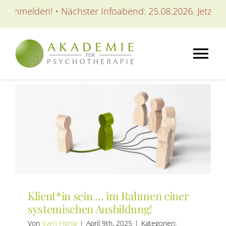
Zum
 anmelden! • Nächster Infoabend: 25.08.2026. Jetzt anme
Inhalt
springen
Tog
Nav
AKADEMIE
AUSBILDUNGEN
WEITERBILDUNGEN
Klient*in sein … im Rahmen einer
SEMINARE / KURSE
systemischen Ausbildung!
Von
Sven Hönig
|
April 9th, 2025
|
Kategorien: