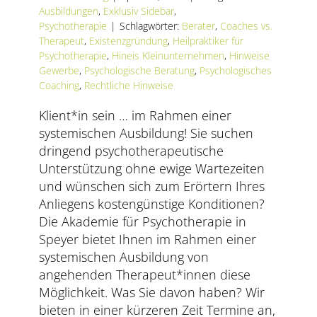
AKTUELLES
Ausbildungen
,
Exklusiv Sidebar
,
Psychotherapie
|
Schlagwörter:
Berater
,
Coaches vs.
Therapeut
,
Existenzgründung
,
Heilpraktiker für
SERVICE
Psychotherapie
,
Hineis Kleinunternehmen
,
Hinweise
Gewerbe
,
Psychologische Beratung
,
Psychologisches
SUCHE
Coaching
,
Rechtliche Hinweise
NACH:
Klient*in sein … im Rahmen einer
systemischen Ausbildung! Sie suchen
dringend psychotherapeutische
Unterstützung ohne ewige Wartezeiten
und wünschen sich zum Erörtern Ihres
Anliegens kostengünstige Konditionen?
Die Akademie für Psychotherapie in
Speyer bietet Ihnen im Rahmen einer
systemischen Ausbildung von
angehenden Therapeut*innen diese
Möglichkeit. Was Sie davon haben? Wir
bieten in einer kürzeren Zeit Termine an,