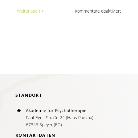
für
Weiterlesen
Kommentare deaktiviert
Wichtige
Hinweis
zu
Pflichten
Versiche
bei
Beratung
Therapie
Gründun
STANDORT
Akademie für Psychotherapie
Paul-Egell-Straße 24 (Haus Pamina)
67346 Speyer (EG)
KONTAKTDATEN