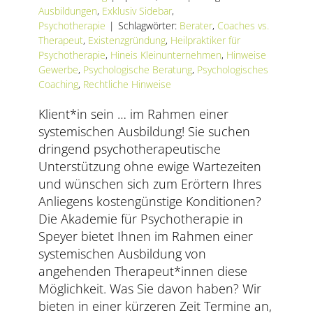
AKTUELLES
Ausbildungen
,
Exklusiv Sidebar
,
Psychotherapie
|
Schlagwörter:
Berater
,
Coaches vs.
Therapeut
,
Existenzgründung
,
Heilpraktiker für
SERVICE
Psychotherapie
,
Hineis Kleinunternehmen
,
Hinweise
Gewerbe
,
Psychologische Beratung
,
Psychologisches
SUCHE
Coaching
,
Rechtliche Hinweise
NACH:
Klient*in sein … im Rahmen einer
systemischen Ausbildung! Sie suchen
dringend psychotherapeutische
Unterstützung ohne ewige Wartezeiten
und wünschen sich zum Erörtern Ihres
Anliegens kostengünstige Konditionen?
Die Akademie für Psychotherapie in
Speyer bietet Ihnen im Rahmen einer
systemischen Ausbildung von
angehenden Therapeut*innen diese
Möglichkeit. Was Sie davon haben? Wir
bieten in einer kürzeren Zeit Termine an,