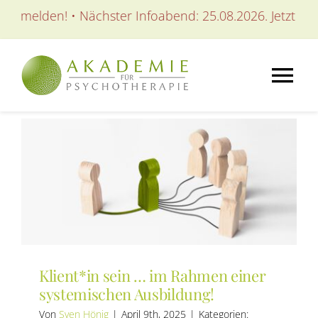
Zum
anmelden! • Nächster Infoabend: 25.08.2026. Jetzt anme
Inhalt
springen
Tog
Nav
AKADEMIE
AUSBILDUNGEN
WEITERBILDUNGEN
Klient*in sein … im Rahmen einer
SEMINARE / KURSE
systemischen Ausbildung!
Von
Sven Hönig
|
April 9th, 2025
|
Kategorien: