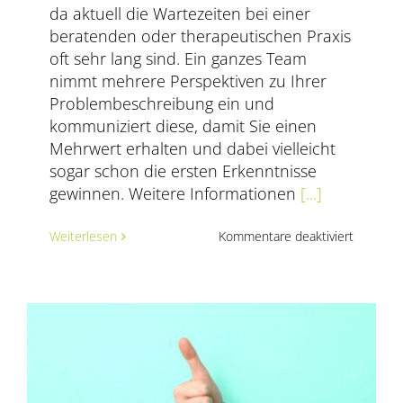
da aktuell die Wartezeiten bei einer
beratenden oder therapeutischen Praxis
oft sehr lang sind. Ein ganzes Team
nimmt mehrere Perspektiven zu Ihrer
Problembeschreibung ein und
kommuniziert diese, damit Sie einen
Mehrwert erhalten und dabei vielleicht
sogar schon die ersten Erkenntnisse
gewinnen. Weitere Informationen
[...]
für
Weiterlesen
Kommentare deaktiviert
Klient*in
sein
…
im
Rahmen
einer
systemi
Ausbildu