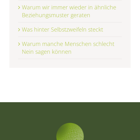
Warum wir immer wieder in ähnliche
Beziehungsmuster geraten
Was hinter Selbstzweifeln steckt
Warum manche Menschen schlecht
Nein sagen können