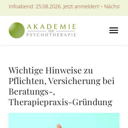
Zum
foabend: 25.08.2026. Jetzt anmelden! • Nächster Infoab
Inhalt
springen
Tog
Nav
AKADEMIE
Wichtige Hinweise zu
AUSBILDUNGEN
Pflichten, Versicherung bei
Beratungs-,
WEITERBILDUNGEN
Therapiepraxis-Gründung
SEMINARE / KURSE