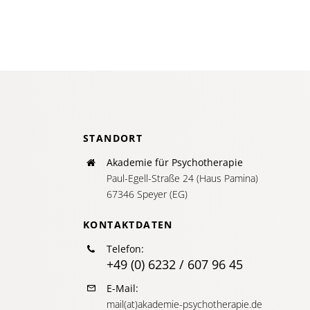
in
die
Somme
STANDORT
Akademie für Psychotherapie
Paul-Egell-Straße 24 (Haus Pamina)
67346 Speyer (EG)
KONTAKTDATEN
Telefon:
+49 (0) 6232 / 607 96 45
E-Mail:
mail(at)akademie-psychotherapie.de