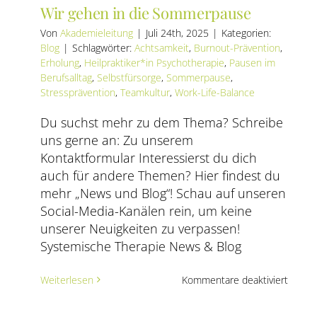
Wir gehen in die Sommerpause
Von
Akademieleitung
|
Juli 24th, 2025
|
Kategorien:
Blog
|
Schlagwörter:
Achtsamkeit
,
Burnout-Prävention
,
Erholung
,
Heilpraktiker*in Psychotherapie
,
Pausen im
Berufsalltag
,
Selbstfürsorge
,
Sommerpause
,
Stressprävention
,
Teamkultur
,
Work-Life-Balance
Du suchst mehr zu dem Thema? Schreibe
uns gerne an: Zu unserem
Kontaktformular Interessierst du dich
auch für andere Themen? Hier findest du
mehr „News und Blog“! Schau auf unseren
Social-Media-Kanälen rein, um keine
unserer Neuigkeiten zu verpassen!
Systemische Therapie News & Blog
für
Weiterlesen
Kommentare deaktiviert
Wir
gehen