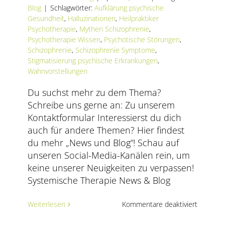
AKTUELLES
Blog
|
Schlagwörter:
Aufklärung psychische
Gesundheit
,
Halluzinationen
,
Heilpraktiker
Psychotherapie
,
Mythen Schizophrenie
,
SERVICE
Psychotherapie Wissen
,
Psychotische Störungen
,
Schizophrenie
,
Schizophrenie Symptome
,
SUCHE
Stigmatisierung psychische Erkrankungen
,
NACH:
Wahnvorstellungen
Du suchst mehr zu dem Thema?
Schreibe uns gerne an: Zu unserem
Kontaktformular Interessierst du dich
auch für andere Themen? Hier findest
du mehr „News und Blog“! Schau auf
unseren Social-Media-Kanälen rein, um
keine unserer Neuigkeiten zu verpassen!
Systemische Therapie News & Blog
für
Weiterlesen
Kommentare deaktiviert
Schizoph
–