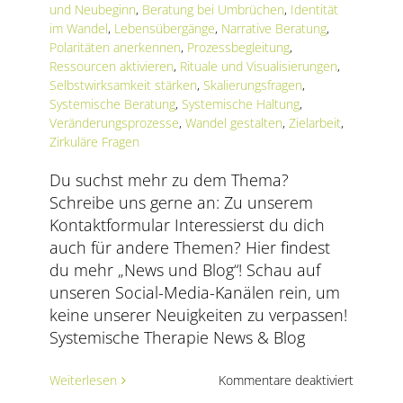
AKTUELLES
und Neubeginn
,
Beratung bei Umbrüchen
,
Identität
im Wandel
,
Lebensübergänge
,
Narrative Beratung
,
Polaritäten anerkennen
,
Prozessbegleitung
,
SERVICE
Ressourcen aktivieren
,
Rituale und Visualisierungen
,
Selbstwirksamkeit stärken
,
Skalierungsfragen
,
Systemische Beratung
,
Systemische Haltung
,
SUCHE
Veränderungsprozesse
,
Wandel gestalten
,
Zielarbeit
,
NACH:
Zirkuläre Fragen
Du suchst mehr zu dem Thema?
Schreibe uns gerne an: Zu unserem
Kontaktformular Interessierst du dich
auch für andere Themen? Hier findest
du mehr „News und Blog“! Schau auf
unseren Social-Media-Kanälen rein, um
keine unserer Neuigkeiten zu verpassen!
Systemische Therapie News & Blog
für
Weiterlesen
Kommentare deaktiviert
Wenn