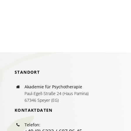
ein
Ende
ein
Anfang
ist!
STANDORT
Akademie für Psychotherapie
Paul-Egell-Straße 24 (Haus Pamina)
67346 Speyer (EG)
KONTAKTDATEN
Telefon: