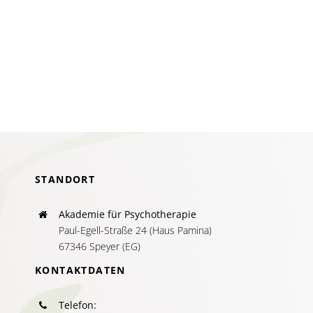
Kommuni
in
der
systemi
Therapie
Schlüsse
zur
Verände
STANDORT
Akademie für Psychotherapie
Paul-Egell-Straße 24 (Haus Pamina)
67346 Speyer (EG)
KONTAKTDATEN
Telefon: