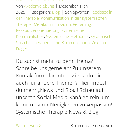
AKTUELLES
Von
Akademieleitung
|
Dezember 11th,
2025
|
Kategorien:
Blog
|
Schlagwörter:
Feedback in
der Therapie
,
Kommunikation in der systemischen
SERVICE
Therapie
,
Metakommunikation
,
Reframing
,
Ressourcenorientierung
,
systemische
SUCHE
Kommunikation
,
Systemische Methoden
,
systemische
NACH:
Sprache
,
therapeutische Kommunikation
,
Zirkuläre
Fragen
Du suchst mehr zu dem Thema?
Schreibe uns gerne an: Zu unserem
Kontaktformular Interessierst du dich
auch für andere Themen? Hier findest
du mehr „News und Blog“! Schau auf
unseren Social-Media-Kanälen rein, um
keine unserer Neuigkeiten zu verpassen!
Systemische Therapie News & Blog
für
Weiterlesen
Kommentare deaktiviert