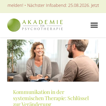
Zum
 anmelden! • Nächster Infoabend: 25.08.2026. Jetzt anm
Inhalt
springen
Tog
Nav
AKADEMIE
AUSBILDUNGEN
WEITERBILDUNGEN
Kommunikation in der
SEMINARE / KURSE
systemischen Therapie: Schlüssel
zur Veränderung