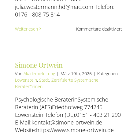
julia.westermann.hd@mac.com Telefon:
0176 - 808 75 814
für
Weiterlesen
Kommentare deaktiviert
Julia
Wester
Simone Ortwein
Von
Akademieleitung
|
März 19th, 2026
|
Kategorien:
ann
Löwenstein
,
Stadt
,
Zertifizierte Systemische
Berater*innen
Psychologische BeraterinSystemische
mische
Beraterin (AFS)Friedhofweg 774245
therapie
Löwenstein Telefon (DE):0151 - 403 21 290
ogische
E-Mail:kontakt@simone-ortwein.de
ng,
Website:https://www.simone-ortwein.de
erapie