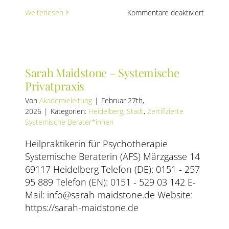
ing
für
Weiterlesen
Kommentare deaktiviert
Simone
Ortwein
Sarah Maidstone – Systemische
Privatpraxis
hner
Von
Akademieleitung
|
Februar 27th,
2026
|
Kategorien:
Heidelberg
,
Stadt
,
Zertifizierte
Systemische Berater*innen
Heilpraktikerin für Psychotherapie
Systemische Beraterin (AFS) Märzgasse 14
69117 Heidelberg Telefon (DE): 0151 - 257
95 889 Telefon (EN): 0151 - 529 03 142 E-
Mail: info@sarah-maidstone.de Website:
https://sarah-maidstone.de