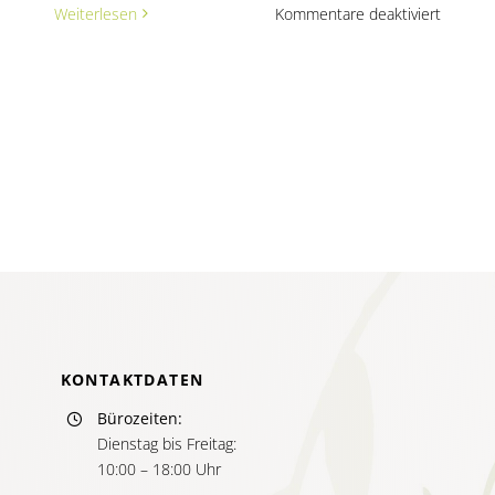
für
Weiterlesen
Kommentare deaktiviert
Melanie
Uhrig
–
Privatpr
für
System
Therapi
&
Psychot
KONTAKTDATEN
Bürozeiten:
Dienstag bis Freitag:
10:00 – 18:00 Uhr