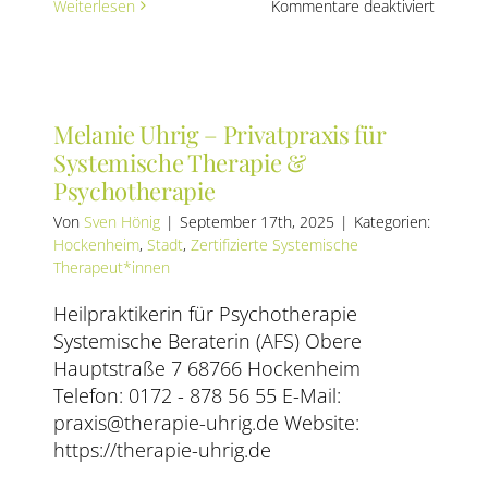
für
Weiterlesen
Kommentare deaktiviert
Sarah
Maidst
–
r
System
Privatpr
Melanie Uhrig – Privatpraxis für
Systemische Therapie &
Psychotherapie
Von
Sven Hönig
|
September 17th, 2025
|
Kategorien:
Hockenheim
,
Stadt
,
Zertifizierte Systemische
Therapeut*innen
Heilpraktikerin für Psychotherapie
Systemische Beraterin (AFS) Obere
Hauptstraße 7 68766 Hockenheim
Telefon: 0172 - 878 56 55 E-Mail:
praxis@therapie-uhrig.de Website:
https://therapie-uhrig.de