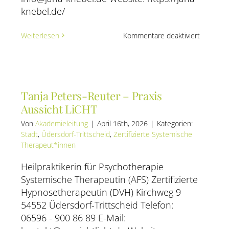
knebel.de/
für
Weiterlesen
Kommentare deaktiviert
Jana
Knebel
mann
Tanja Peters-Reuter – Praxis
Aussicht LiCHT
Von
Akademieleitung
|
April 16th, 2026
|
Kategorien:
Stadt
,
Üdersdorf-Trittscheid
,
Zertifizierte Systemische
Therapeut*innen
Heilpraktikerin für Psychotherapie
Systemische Therapeutin (AFS) Zertifizierte
Hypnosetherapeutin (DVH) Kirchweg 9
54552 Üdersdorf-Trittscheid Telefon:
06596 - 900 86 89 E-Mail: