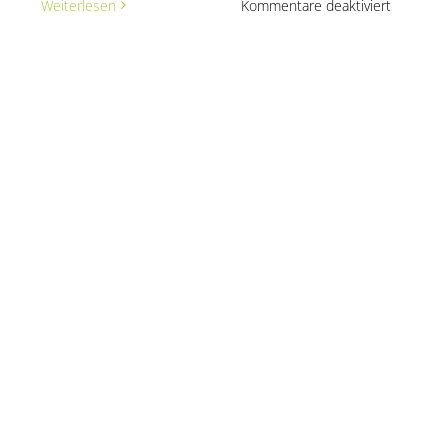
für
Weiterlesen
Kommentare deaktiviert
Nina
one
Weiche
ische
axis