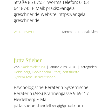
und
Straße 85 67551 Worms Telefon: 0163-
Coach
6418745 E-Mail: praxis@angela-
greschner.de Website: https://angela-
greschner.de
für
Weiterlesen
Kommentare deaktiviert
Angela
Gresc
Jutta Stieber
Von
Akademieleitung
|
Januar 29th, 2026
|
Kategorien:
Heidelberg
,
Hockenheim
,
Stadt
,
Zertifizierte
Systemische Berater*innen
Psychologische Beraterin Systemische
Beraterin (AFS) Krahnengasse 9 69117
Heidelberg E-Mail:
jutta.stieber.heidelberg@gmail.com