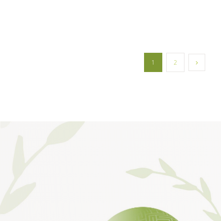
axis
ische
1
2
e
herapie