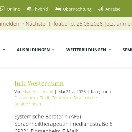
Online
hybrid
Übernachtung
Anreise
en! • Nächster Infoabend: 25.08.2026. Jetzt anmelden! 
E
AUSBILDUNGEN
WEITERBILDUNGEN
SEM
Julia Westermann
Von
Akademieleitung
|
Mai 21st, 2026
|
Kategorien:
Dossenheim
,
Stadt
,
Zertifizierte Systemische
Berater*innen
Systemische Beraterin (AFS)
Sprachheiltherapeutin Friedlandstraße 8
69221 Dossenheim E-Mail: