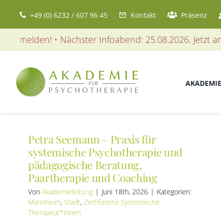
Zum
+49 (0) 6232 / 607 96 45
Kontakt
Präsenz
Inhalt
springen
melden! • Nächster Infoabend: 25.08.2026. Jetzt anmeld
AKADEMI
Petra Seemann – Praxis für
systemische Psychotherapie und
pädagogische Beratung,
Paartherapie und Coaching
Von
Akademieleitung
|
Juni 18th, 2026
|
Kategorien:
Mannheim
,
Stadt
,
Zertifizierte Systemische
Therapeut*innen