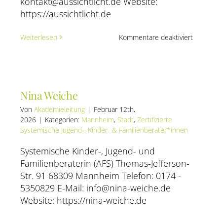
kontakt@aussichtlicht.de Website:
https://aussichtlicht.de
für
Weiterlesen
Kommentare deaktiviert
Tanja
Peters-
Reuter
–
Praxis
Nina Weiche
Aussicht
LiCHT
Von
Akademieleitung
|
Februar 12th,
2026
|
Kategorien:
Mannheim
,
Stadt
,
Zertifizierte
Systemische Jugend-, Kinder- & Familienberater*innen
Systemische Kinder-, Jugend- und
Familienberaterin (AFS) Thomas-Jefferson-
Str. 91 68309 Mannheim Telefon: 0174 -
5350829 E-Mail: info@nina-weiche.de
Website: https://nina-weiche.de