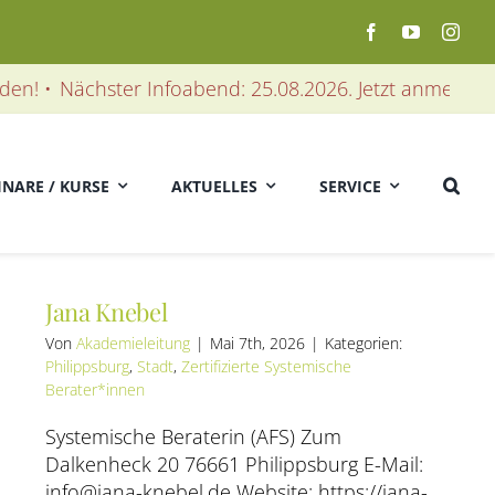
•
Nächster Infoabend: 25.08.2026. Jetzt anmelden! • Nä
INARE / KURSE
AKTUELLES
SERVICE
Jana Knebel
Von
Akademieleitung
|
Mai 7th, 2026
|
Kategorien:
Philippsburg
,
Stadt
,
Zertifizierte Systemische
Berater*innen
Systemische Beraterin (AFS) Zum
Dalkenheck 20 76661 Philippsburg E-Mail:
info@jana-knebel.de Website: https://jana-