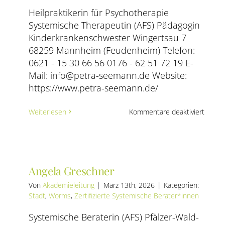
Heilpraktikerin für Psychotherapie
Systemische Therapeutin (AFS) Pädagogin
Kinderkrankenschwester Wingertsau 7
68259 Mannheim (Feudenheim) Telefon:
0621 - 15 30 66 56 0176 - 62 51 72 19 E-
Mail: info@petra-seemann.de Website:
https://www.petra-seemann.de/
für
Weiterlesen
Kommentare deaktiviert
Petra
Seem
–
Praxis
für
Angela Greschner
syste
Psycho
Von
Akademieleitung
|
März 13th, 2026
|
Kategorien:
und
Stadt
,
Worms
,
Zertifizierte Systemische Berater*innen
pädag
Beratu
Systemische Beraterin (AFS) Pfälzer-Wald-
Paarth