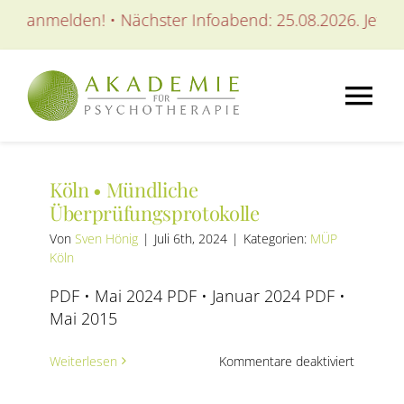
Zum
zt anmelden! • Nächster Infoabend: 25.08.2026. Jetzt a
Inhalt
springen
Tog
Nav
AKADEMIE
Köln • Mündliche
Überprüfungsprotokolle
AUSBILDUNGEN
Von
Sven Hönig
|
Juli 6th, 2024
|
Kategorien:
MÜP
Köln
WEITERBILDUNGEN
PDF • Mai 2024 PDF • Januar 2024 PDF •
Mai 2015
SEMINARE / KURSE
für
Weiterlesen
Kommentare deaktiviert
Köln
•