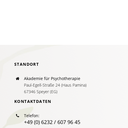
AKTUELLES
Mündlic
Überprüf
SERVICE
SUCHE
NACH:
STANDORT
Akademie für Psychotherapie
Paul-Egell-Straße 24 (Haus Pamina)
67346 Speyer (EG)
KONTAKTDATEN
Telefon:
+49 (0) 6232 / 607 96 45