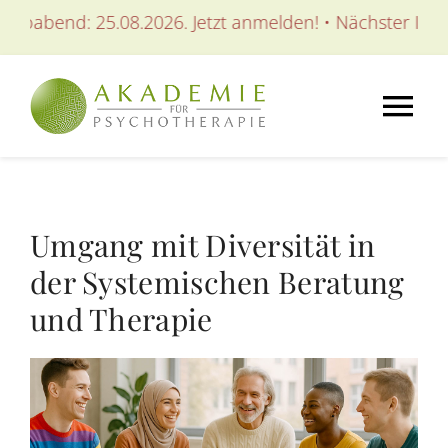
Zum
d: 25.08.2026. Jetzt anmelden! • Nächster Infoabend: 2
Inhalt
springen
Tog
Nav
AKADEMIE
Umgang mit Diversität in
AUSBILDUNGEN
der Systemischen Beratung
und Therapie
WEITERBILDUNGEN
SEMINARE / KURSE