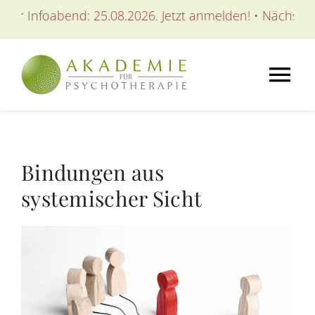
Zum
foabend: 25.08.2026. Jetzt anmelden! • Nächster Infoab
Inhalt
springen
Tog
Nav
AKADEMIE
Bindungen aus
AUSBILDUNGEN
systemischer Sicht
WEITERBILDUNGEN
SEMINARE / KURSE