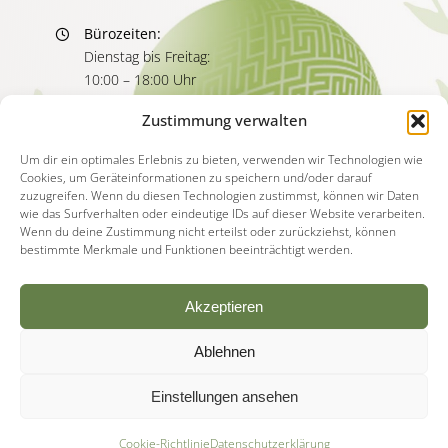
Bürozeiten:
Dienstag bis Freitag:
10:00 – 18:00 Uhr
Sprechzeiten:
Zustimmung verwalten
Dienstag bis Freitag
11:00 – 13:00 Uhr
Um dir ein optimales Erlebnis zu bieten, verwenden wir Technologien wie
Cookies, um Geräteinformationen zu speichern und/oder darauf
15:00 – 17:00 Uhr
zuzugreifen. Wenn du diesen Technologien zustimmst, können wir Daten
wie das Surfverhalten oder eindeutige IDs auf dieser Website verarbeiten.
Wenn du deine Zustimmung nicht erteilst oder zurückziehst, können
bestimmte Merkmale und Funktionen beeinträchtigt werden.
Akzeptieren
Ablehnen
© Copyright - 2026 | Akademie für Psychotherapie
Deutschland |
Impressum
|
Datenschutzerklärung
|
Einstellungen ansehen
AGB
|
Widerruf
Cookie-Richtlinie
Datenschutzerklärung