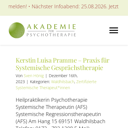
Zum
anmelden! • Nächster Infoabend: 25.08.2026. Jetzt anme
Inhalt
springen
Tog
Nav
AKADEMIE
Kerstin Luisa Pramme – Praxis für
Systemische Gesprächstherapie
AUSBILDUNGEN
Von
Sven Hönig
|
Dezember 16th,
2023
|
Kategorien:
Waldhilsbach
,
Zertifizierte
Systemische Therapeut*innen
WEITERBILDUNGEN
Heilpraktikerin Psychotherapie
Systemische Therapeutin (AFS)
SEMINARE / KURSE
Systemische Regressionstherapeutin
(AFS) Am Hang 15 69151 Waldhilsbach