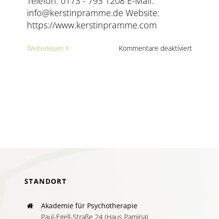
Telefon: 0173 - 793 1208 E-Mail:
AKTUELLES
info@kerstinpramme.de Website:
https://www.kerstinpramme.com
SERVICE
für
Weiterlesen
Kommentare deaktiviert
Kerstin
SUCHE
Luisa
NACH:
Pramme
–
Praxis
für
Systemi
Gespräc
STANDORT
Akademie für Psychotherapie
Paul-Egell-Straße 24 (Haus Pamina)