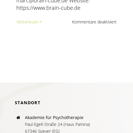
marc@brain-cube.de Website:
AKTUELLES
https://www.brain-cube.de
SERVICE
für
Weiterlesen
Kommentare deaktiviert
Marc-
Christop
SUCHE
Berger
NACH:
–
brain-
cube
STANDORT
Akademie für Psychotherapie
Paul-Egell-Straße 24 (Haus Pamina)
67346 Speyer (EG)