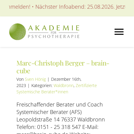
Zum
 anmelden! • Nächster Infoabend: 25.08.2026. Jetzt anm
Inhalt
springen
Tog
Nav
AKADEMIE
Marc-Christoph Berger – brain-
cube
AUSBILDUNGEN
Von
Sven Hönig
|
Dezember 16th,
2023
|
Kategorien:
Waldbronn
,
Zertifizierte
Systemische Berater*innen
WEITERBILDUNGEN
Freischaffender Berater und Coach
Systemischer Berater (AFS)
SEMINARE / KURSE
Leopoldstraße 14 76337 Waldbronn
Telefon: 0151 - 25 318 547 E-Mail: