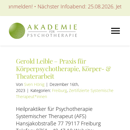
Zum
zt anmelden! • Nächster Infoabend: 25.08.2026. Jetzt a
Inhalt
springen
Tog
Nav
AKADEMIE
Gerold Leible – Praxis für
Körperpsychotherapie, Körper- &
AUSBILDUNGEN
Theaterarbeit
Von
Sven Hönig
|
Dezember 16th,
2023
|
Kategorien:
Freiburg
,
Zertifizierte Systemische
WEITERBILDUNGEN
Therapeut*innen
Heilpraktiker für Psychotherapie
SEMINARE / KURSE
Systemischer Therapeut (AFS)
Hansjakobstraße 77 79117 Freiburg