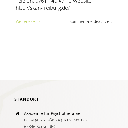
Telefon: 0761 - 40 47 10 Website:
AKTUELLES
http://skan-freiburg.de/
SERVICE
für
Weiterlesen
Kommentare deaktiviert
Gerold
Leible
SUCHE
–
NACH:
Praxis
für
Körperps
Körper-
&
Theatera
STANDORT
Akademie für Psychotherapie
Paul-Egell-Straße 24 (Haus Pamina)
67346 Speyer (EG)