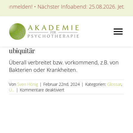
Zum
t anmelden! • Nächster Infoabend: 25.08.2026. Jetzt an
Inhalt
springen
Tog
ubiquitär
Nav
AKADEMIE
Überall verbreitet bzw. vorkommend, z.B. von
Bakterien oder Krankheiten.
AUSBILDUNGEN
Von
Sven Hönig
|
Februar 22nd, 2024
|
Kategorien:
Glossar
,
für
U...
|
Kommentare deaktiviert
WEITERBILDUNGEN
ubiquitär
SEMINARE / KURSE