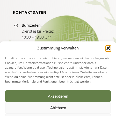
KONTAKTDATEN
Bürozeiten:
Dienstag bis Freitag:
10:00 – 18:00 Uhr
Sprechzeiten:
Zustimmung verwalten
Dienstag bis Freitag
11:00 – 13:00 Uhr
Um dir ein optimales Erlebnis zu bieten, verwenden wir Technologien wie
Cookies, um Geräteinformationen zu speichern und/oder darauf
15:00 – 17:00 Uhr
zuzugreifen. Wenn du diesen Technologien zustimmst, können wir Daten
wie das Surfverhalten oder eindeutige IDs auf dieser Website verarbeiten.
Wenn du deine Zustimmung nicht erteilst oder zurückziehst, können
bestimmte Merkmale und Funktionen beeinträchtigt werden.
Akzeptieren
Ablehnen
© Copyright - 2026 | Akademie für Psychotherapie
Deutschland |
Impressum
|
Datenschutzerklärung
|