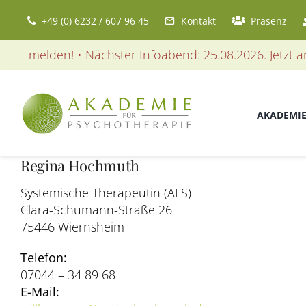
Zum
+49 (0) 6232 / 607 96 45
Kontakt
Präsenz
Inhalt
springen
 anmelden! • Nächster Infoabend: 25.08.2026. Jetzt anm
AKADEMI
Regina Hochmuth
Systemische Therapeutin (AFS)
Clara-Schumann-Straße 26
75446 Wiernsheim
Telefon:
07044 – 34 89 68
E-Mail: