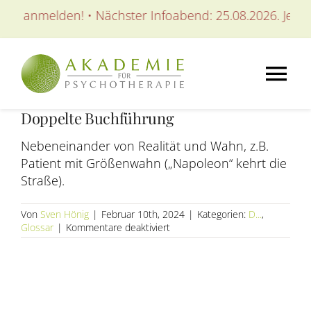
Zum
tzt anmelden! • Nächster Infoabend: 25.08.2026. Jetzt 
Inhalt
springen
Tog
Doppelte Buchführung
Nav
AKADEMIE
Nebeneinander von Realität und Wahn, z.B.
Patient mit Größenwahn („Napoleon“ kehrt die
AUSBILDUNGEN
Straße).
Von
Sven Hönig
|
Februar 10th, 2024
|
Kategorien:
D...
,
WEITERBILDUNGEN
für
Glossar
|
Kommentare deaktiviert
Doppelte
Buchführung
SEMINARE / KURSE