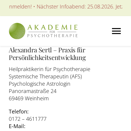
Zum
t anmelden! • Nächster Infoabend: 25.08.2026. Jetzt an
Inhalt
springen
Tog
Alexandra Sertl – Praxis für
Nav
AKADEMIE
Persönlichkeitsentwicklung
Heilpraktikerin für Psychotherapie
AUSBILDUNGEN
Systemische Therapeutin (AFS)
Psychologische Astrologin
Panoramastraße 24
WEITERBILDUNGEN
69469 Weinheim
Telefon:
SEMINARE / KURSE
0172 – 4611777
E-Mail: