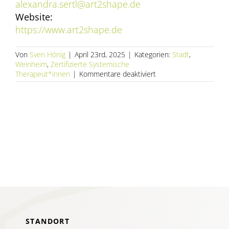
AKTUELLES
alexandra.sertl@art2shape.de
Website:
https://www.art2shape.de
SERVICE
Von
Sven Hönig
|
April 23rd, 2025
|
Kategorien:
Stadt
,
SUCHE
Weinheim
,
Zertifizierte Systemische
NACH:
für
Therapeut*innen
|
Kommentare deaktiviert
Alexandra
Sertl
–
Praxis
für
Persönlichkeitsentwick
STANDORT