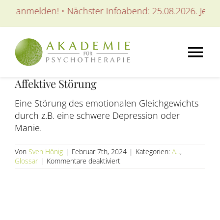
Zum
tzt anmelden! • Nächster Infoabend: 25.08.2026. Jetzt a
Inhalt
springen
Tog
Affektive Störung
Nav
AKADEMIE
Eine Störung des emotionalen Gleichgewichts
durch z.B. eine schwere Depression oder
AUSBILDUNGEN
Manie.
Von
Sven Hönig
|
Februar 7th, 2024
|
Kategorien:
A...
,
WEITERBILDUNGEN
für
Glossar
|
Kommentare deaktiviert
Affektive
Störung
SEMINARE / KURSE