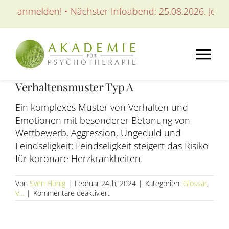
Zum
tzt anmelden! • Nächster Infoabend: 25.08.2026. Jetzt 
Inhalt
springen
Tog
Verhaltensmuster Typ A
Nav
AKADEMIE
Ein komplexes Muster von Verhalten und
Emotionen mit besonderer Betonung von
AUSBILDUNGEN
Wettbewerb, Aggression, Ungeduld und
Feindseligkeit; Feindseligkeit steigert das Risiko
für koronare Herzkrankheiten.
WEITERBILDUNGEN
Von
Sven Hönig
|
Februar 24th, 2024
|
Kategorien:
Glossar
,
für
V...
|
Kommentare deaktiviert
SEMINARE / KURSE
Verhaltensmuster
Typ
A