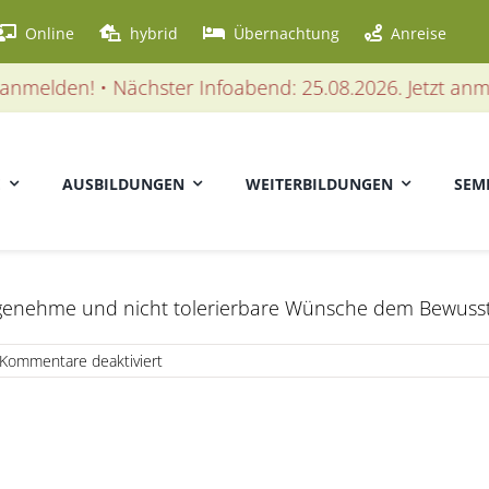
Online
hybrid
Übernachtung
Anreise
nmelden! • Nächster Infoabend: 25.08.2026. Jetzt anmel
E
AUSBILDUNGEN
WEITERBILDUNGEN
SEM
ehme und nicht tolerierbare Wünsche dem Bewussts
für
Kommentare deaktiviert
Verdrängung