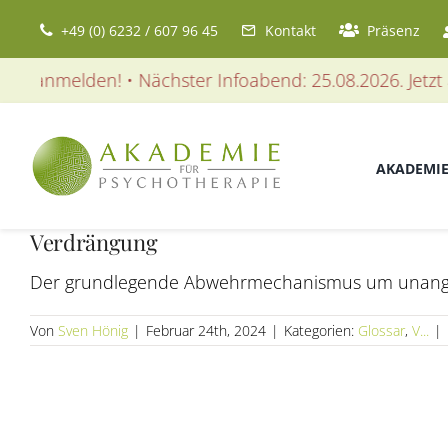
Zum
+49 (0) 6232 / 607 96 45
Kontakt
Präsenz
Inhalt
springen
zt anmelden! • Nächster Infoabend: 25.08.2026. Jetzt a
AKADEMI
Verdrängung
Der grundlegende Abwehrmechanismus um unangen
Von
Sven Hönig
|
Februar 24th, 2024
|
Kategorien:
Glossar
,
V...
|