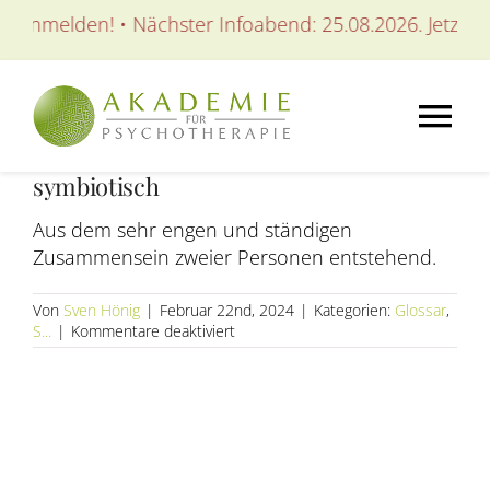
Zum
t anmelden! • Nächster Infoabend: 25.08.2026. Jetzt an
Inhalt
springen
Tog
symbiotisch
Nav
AKADEMIE
Aus dem sehr engen und ständigen
Zusammensein zweier Personen entstehend.
AUSBILDUNGEN
Von
Sven Hönig
|
Februar 22nd, 2024
|
Kategorien:
Glossar
,
für
S...
|
Kommentare deaktiviert
WEITERBILDUNGEN
symbiotisch
SEMINARE / KURSE