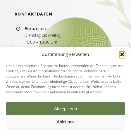
KONTAKTDATEN
Bürozeiten:
Dienstag bis Freitag:
10:00 – 18:00 Uhr
Sprechzeiten:
Zustimmung verwalten
Dienstag bis Freitag
11:00 – 13:00 Uhr
Um dir ein optimales Erlebnis zu bieten, verwenden wir Technologien wie
Cookies, um Geräteinformationen zu speichern und/oder darauf
15:00 – 17:00 Uhr
zuzugreifen. Wenn du diesen Technologien zustimmst, können wir Daten
wie das Surfverhalten oder eindeutige IDs auf dieser Website verarbeiten.
Wenn du deine Zustimmung nicht erteilst oder zurückziehst, können
bestimmte Merkmale und Funktionen beeinträchtigt werden.
Akzeptieren
Ablehnen
© Copyright - 2026 | Akademie für Psychotherapie
Deutschland |
Impressum
|
Datenschutzerklärung
|