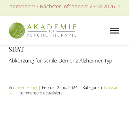
Zum
tzt anmelden! • Nächster Infoabend: 25.08.2026. Jetzt 
Inhalt
springen
Tog
SDAT
Nav
AKADEMIE
Abkürzung für senile Demenz Alzheimer Typ.
AUSBILDUNGEN
Von
Sven Hönig
|
Februar 22nd, 2024
|
Kategorien:
Glossar
,
WEITERBILDUNGEN
für
S...
|
Kommentare deaktiviert
SDAT
SEMINARE / KURSE