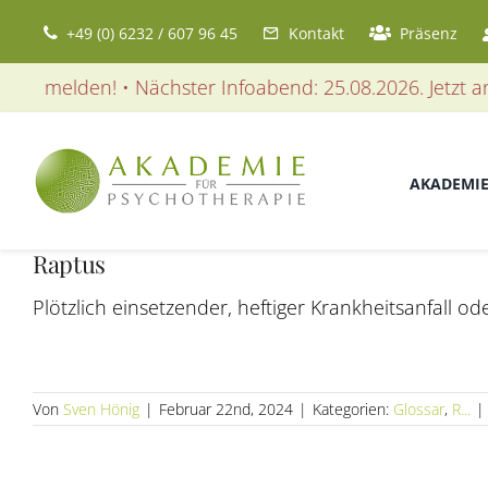
Zum
+49 (0) 6232 / 607 96 45
Kontakt
Präsenz
Inhalt
springen
 anmelden! • Nächster Infoabend: 25.08.2026. Jetzt anm
AKADEMI
Raptus
Plötzlich einsetzender, heftiger Krankheitsanfall o
Von
Sven Hönig
|
Februar 22nd, 2024
|
Kategorien:
Glossar
,
R...
|