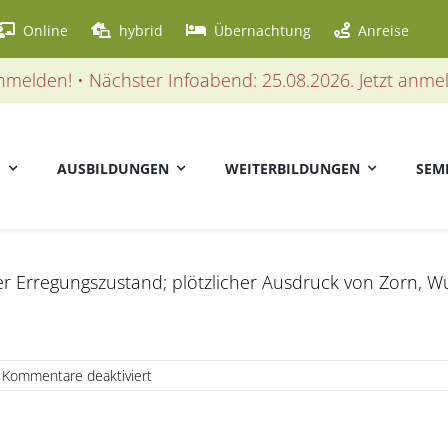
Online
hybrid
Übernachtung
Anreise
elden! • Nächster Infoabend: 25.08.2026. Jetzt anmelde
E
AUSBILDUNGEN
WEITERBILDUNGEN
SEM
der Erregungszustand; plötzlicher Ausdruck von Zorn, Wu
für
Kommentare deaktiviert
Raptus