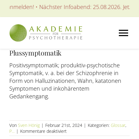
Zum
t anmelden! • Nächster Infoabend: 25.08.2026. Jetzt an
Inhalt
springen
Tog
Plussymptomatik
Nav
AKADEMIE
Positivsymptomatik; produktiv-psychotische
Symptomatik, v. a. bei der Schizophrenie in
AUSBILDUNGEN
Form von Halluzinationen, Wahn, katatonen
Symptomen und inkohärentem
Gedankengang.
WEITERBILDUNGEN
SEMINARE / KURSE
Von
Sven Hönig
|
Februar 21st, 2024
|
Kategorien:
Glossar
,
für
P...
|
Kommentare deaktiviert
Plussymptomatik