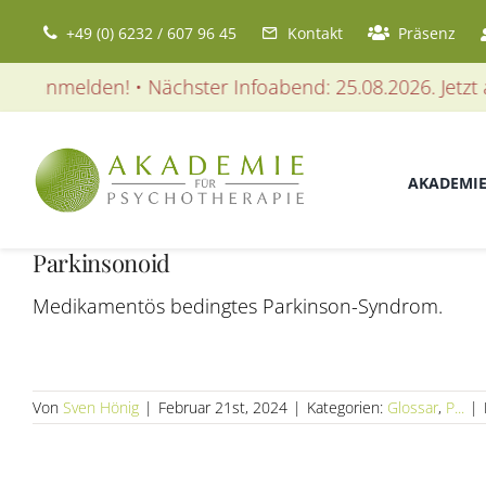
Zum
+49 (0) 6232 / 607 96 45
Kontakt
Präsenz
Inhalt
springen
t anmelden! • Nächster Infoabend: 25.08.2026. Jetzt an
AKADEMI
Parkinsonoid
Medikamentös bedingtes Parkinson-Syndrom.
Von
Sven Hönig
|
Februar 21st, 2024
|
Kategorien:
Glossar
,
P...
|