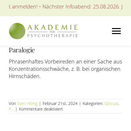
Zum
etzt anmelden! • Nächster Infoabend: 25.08.2026. Jetzt
Inhalt
springen
Tog
Paralogie
Nav
AKADEMIE
Phrasenhaftes Vorbeireden an einer Sache aus
Konzentrationsschwäche, z. B. bei organischen
AUSBILDUNGEN
Hirnschäden.
WEITERBILDUNGEN
Von
Sven Hönig
|
Februar 21st, 2024
|
Kategorien:
Glossar
,
für
P...
|
Kommentare deaktiviert
SEMINARE / KURSE
Paralogie