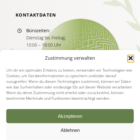
KONTAKTDATEN
Bürozeiten:
Dienstag bis Freitag:
10:00 – 18:00 Uhr
Sprechzeiten:
Zustimmung verwalten
Dienstag bis Freitag
11:00 – 13:00 Uhr
Um dir ein optimales Erlebnis zu bieten, verwenden wir Technologien wie
Cookies, um Geräteinformationen zu speichern und/oder darauf
15:00 – 17:00 Uhr
zuzugreifen. Wenn du diesen Technologien zustimmst, können wir Daten
wie das Surfverhalten oder eindeutige IDs auf dieser Website verarbeiten.
Wenn du deine Zustimmung nicht erteilst oder zurückziehst, können
bestimmte Merkmale und Funktionen beeinträchtigt werden.
Akzeptieren
Ablehnen
© Copyright - 2026 | Akademie für Psychotherapie
Deutschland |
Impressum
|
Datenschutzerklärung
|