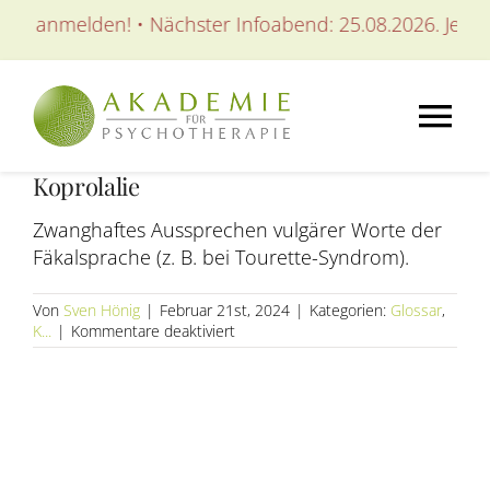
Zum
tzt anmelden! • Nächster Infoabend: 25.08.2026. Jetzt 
Inhalt
springen
Tog
Koprolalie
Nav
AKADEMIE
Zwanghaftes Aussprechen vulgärer Worte der
Fäkalsprache (z. B. bei Tourette-Syndrom).
AUSBILDUNGEN
Von
Sven Hönig
|
Februar 21st, 2024
|
Kategorien:
Glossar
,
für
K...
|
Kommentare deaktiviert
WEITERBILDUNGEN
Koprolalie
SEMINARE / KURSE