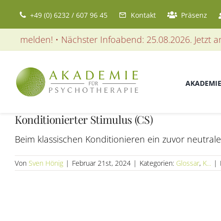
Zum
+49 (0) 6232 / 607 96 45
Kontakt
Präsenz
Inhalt
springen
 anmelden! • Nächster Infoabend: 25.08.2026. Jetzt anm
AKADEMI
Konditionierter Stimulus (CS)
Beim klassischen Konditionieren ein zuvor neutrale
Von
Sven Hönig
|
Februar 21st, 2024
|
Kategorien:
Glossar
,
K...
|