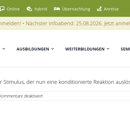
Online
hybrid
Übernachtung
Anreise
elden! • Nächster Infoabend: 25.08.2026. Jetzt anmelde
E
AUSBILDUNGEN
WEITERBILDUNGEN
SEM
r Stimulus, der nun eine konditionierte Reaktion auslös
für
Kommentare deaktiviert
Konditionierter
Stimulus
(CS)