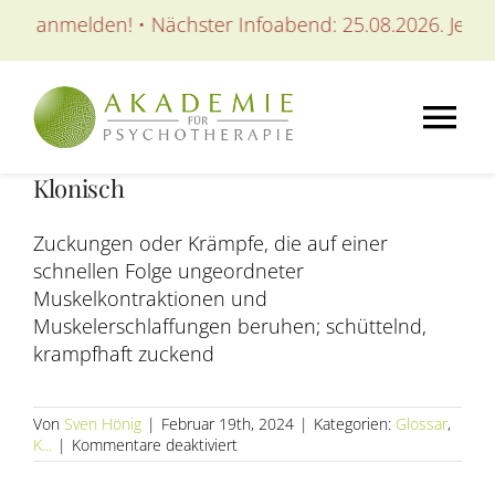
Zum
tzt anmelden! • Nächster Infoabend: 25.08.2026. Jetzt 
Inhalt
springen
Tog
Klonisch
Nav
AKADEMIE
Zuckungen oder Krämpfe, die auf einer
schnellen Folge ungeordneter
AUSBILDUNGEN
Muskelkontraktionen und
Muskelerschlaffungen beruhen; schüttelnd,
krampfhaft zuckend
WEITERBILDUNGEN
Von
Sven Hönig
|
Februar 19th, 2024
|
Kategorien:
Glossar
,
SEMINARE / KURSE
für
K...
|
Kommentare deaktiviert
Klonisch