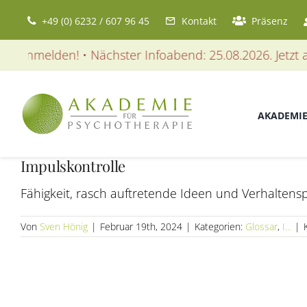
Zum
+49 (0) 6232 / 607 96 45
Kontakt
Präsenz
Inhalt
springen
t anmelden! • Nächster Infoabend: 25.08.2026. Jetzt an
AKADEMI
Impulskontrolle
Fähigkeit, rasch auftretende Ideen und Verhaltens
Von
Sven Hönig
|
Februar 19th, 2024
|
Kategorien:
Glossar
,
I...
|