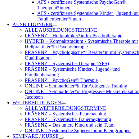
AFS • zertifizierte Systemische PsychoGen®
Therapeut*innen
AFS • zertifizierte Systemische Kinder-, Jugend- u
Familienberater*innen
AUSBILDUNGEN
ALLE AUSBILDUNGSTERMINE
PRÄSENZ – Heilpraktiker*in für Psychotherapie
HYBRID – Kompaktstudium • Systemische Therapie mit
Heilpraktiker*in Psychotherapie
PRÄSENZ – Psychologische*r Berater*in mit Systemisch
Qualifikation
PRÄSENZ – Systemische Therapie (AFS)
PRÄSENZ – Systemische Kinder-, Jugend- und
Familienberatung
PRÄSENZ – PsychoGen©-Therapie
ONLINE – Seminarleiter*in für Autogenes Training
ONLINE – Seminarleiter*in Progressive Muskelrelaxatio
Jacobson
WEITERBILDUNGEN
ALLE WEITERBILDUNGSTERMINE
PRÄSENZ – Systemisches Paarcoaching
PRÄSENZ – Systemische Trauerbegleitung
PRÄSENZ – Das innere Kind und sein Team
ONLINE – Systemische Supervision in Kleingruppen
SEMINARE / KURSE