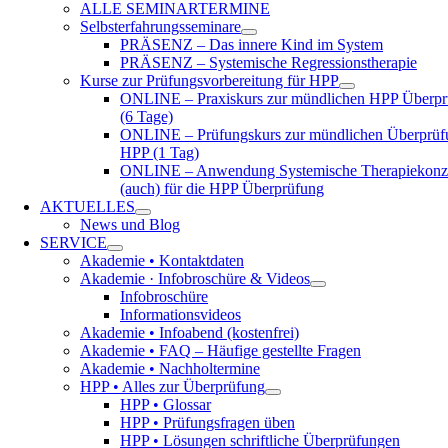
ALLE SEMINARTERMINE
Selbsterfahrungsseminare
PRÄSENZ – Das innere Kind im System
PRÄSENZ – Systemische Regressionstherapie
Kurse zur Prüfungsvorbereitung für HPP
ONLINE – Praxiskurs zur mündlichen HPP Überpr
(6 Tage)
ONLINE – Prüfungskurs zur mündlichen Überprüf
HPP (1 Tag)
ONLINE – Anwendung Systemische Therapiekonz
(auch) für die HPP Überprüfung
AKTUELLES
News und Blog
SERVICE
Akademie • Kontaktdaten
Akademie · Infobroschüre & Videos
Infobroschüre
Informationsvideos
Akademie • Infoabend (kostenfrei)
Akademie • FAQ – Häufige gestellte Fragen
Akademie • Nachholtermine
HPP • Alles zur Überprüfung
HPP • Glossar
HPP • Prüfungsfragen üben
HPP • Lösungen schriftliche Überprüfungen