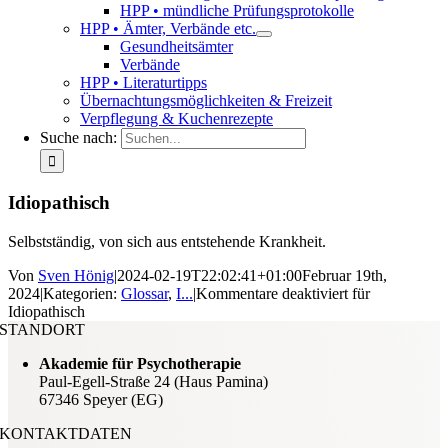
HPP • mündliche Prüfungsprotokolle
HPP • Ämter, Verbände etc.
Gesundheitsämter
Verbände
HPP • Literaturtipps
Übernachtungsmöglichkeiten & Freizeit
Verpflegung & Kuchenrezepte
Suche nach:
Idiopathisch
Selbstständig, von sich aus entstehende Krankheit.
Von
Sven Hönig
|
2024-02-19T22:02:41+01:00
Februar 19th,
2024
|
Kategorien:
Glossar
,
I...
|
Kommentare deaktiviert
für
Idiopathisch
STANDORT
Akademie für Psychotherapie
Paul-Egell-Straße 24 (Haus Pamina)
67346 Speyer (EG)
KONTAKTDATEN