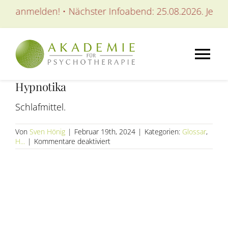
Zum
tzt anmelden! • Nächster Infoabend: 25.08.2026. Jetzt a
Inhalt
springen
Tog
Hypnotika
Nav
AKADEMIE
Schlafmittel.
AUSBILDUNGEN
Von
Sven Hönig
|
Februar 19th, 2024
|
Kategorien:
Glossar
,
für
H...
|
Kommentare deaktiviert
Hypnotika
WEITERBILDUNGEN
SEMINARE / KURSE