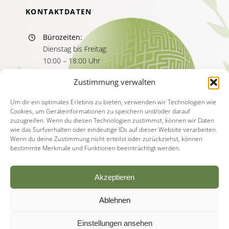
KONTAKTDATEN
Bürozeiten:
Dienstag bis Freitag:
10:00 – 18:00 Uhr
Sprechzeiten:
Zustimmung verwalten
Dienstag bis Freitag
11:00 – 13:00 Uhr
Um dir ein optimales Erlebnis zu bieten, verwenden wir Technologien wie
Cookies, um Geräteinformationen zu speichern und/oder darauf
15:00 – 17:00 Uhr
zuzugreifen. Wenn du diesen Technologien zustimmst, können wir Daten
wie das Surfverhalten oder eindeutige IDs auf dieser Website verarbeiten.
Wenn du deine Zustimmung nicht erteilst oder zurückziehst, können
bestimmte Merkmale und Funktionen beeinträchtigt werden.
Akzeptieren
Ablehnen
© Copyright - 2026 | Akademie für Psychotherapie
Deutschland |
Impressum
|
Datenschutzerklärung
|
Einstellungen ansehen
AGB
|
Widerruf