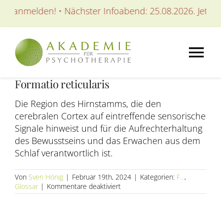
Zum
zt anmelden! • Nächster Infoabend: 25.08.2026. Jetzt a
Inhalt
springen
Tog
Formatio reticularis
Nav
AKADEMIE
Die Region des Hirnstamms, die den
cerebralen Cortex auf eintreffende sensorische
AUSBILDUNGEN
Signale hinweist und für die Aufrechterhaltung
des Bewusstseins und das Erwachen aus dem
Schlaf verantwortlich ist.
WEITERBILDUNGEN
Von
Sven Hönig
|
Februar 19th, 2024
|
Kategorien:
F...
,
für
Glossar
|
Kommentare deaktiviert
SEMINARE / KURSE
Formatio
reticularis