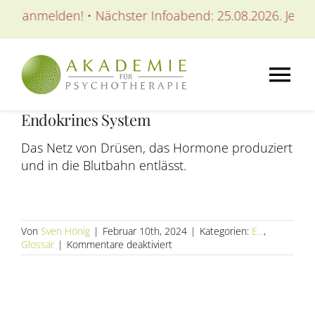
Zum
tzt anmelden! • Nächster Infoabend: 25.08.2026. Jetzt a
Inhalt
springen
Tog
Endokrines System
Nav
AKADEMIE
Das Netz von Drüsen, das Hormone produziert
und in die Blutbahn entlässt.
AUSBILDUNGEN
WEITERBILDUNGEN
Von
Sven Hönig
|
Februar 10th, 2024
|
Kategorien:
E...
,
für
Glossar
|
Kommentare deaktiviert
Endokrines
SEMINARE / KURSE
System