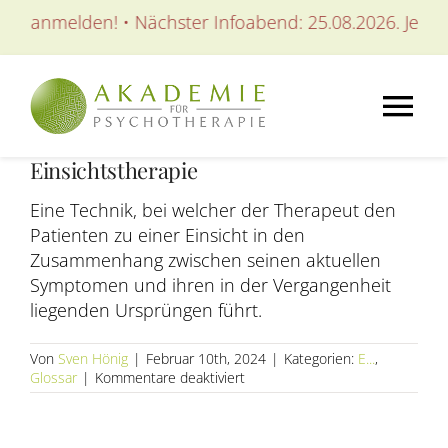
Zum
zt anmelden! • Nächster Infoabend: 25.08.2026. Jetzt a
Inhalt
springen
Tog
Einsichtstherapie
Nav
AKADEMIE
Eine Technik, bei welcher der Therapeut den
Patienten zu einer Einsicht in den
AUSBILDUNGEN
Zusammenhang zwischen seinen aktuellen
Symptomen und ihren in der Vergangenheit
liegenden Ursprüngen führt.
WEITERBILDUNGEN
Von
Sven Hönig
|
Februar 10th, 2024
|
Kategorien:
E...
,
für
Glossar
|
Kommentare deaktiviert
SEMINARE / KURSE
Einsichtstherapie