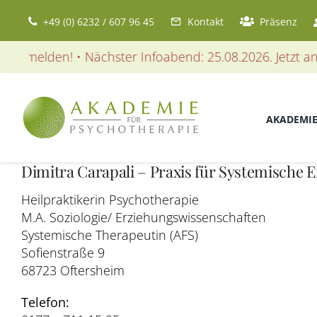
Zum
+49 (0) 6232 / 607 96 45
Kontakt
Präsenz
Inhalt
springen
anmelden! • Nächster Infoabend: 25.08.2026. Jetzt anme
AKADEMI
Dimitra Carapali – Praxis für Systemische 
Heilpraktikerin Psychotherapie
M.A. Soziologie/ Erziehungswissenschaften
Systemische Therapeutin (AFS)
Sofienstraße 9
68723 Oftersheim
Telefon: