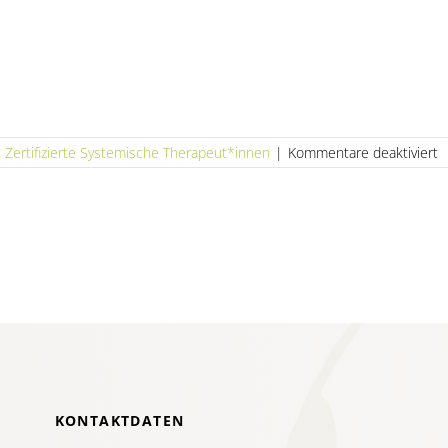
f
,
Zertifizierte Systemische Therapeut*innen
|
Kommentare deaktiviert
D
C
–
P
f
S
E
u
F
KONTAKTDATEN