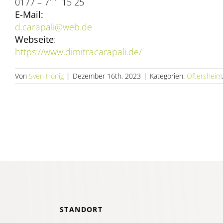
0177 – 711 15 25
E-Mail:
d.carapali@web.de
Webseite
:
https://www.dimitracarapali.de/
Von
Sven Hönig
|
Dezember 16th, 2023
|
Kategorien:
Oftersheim
STANDORT